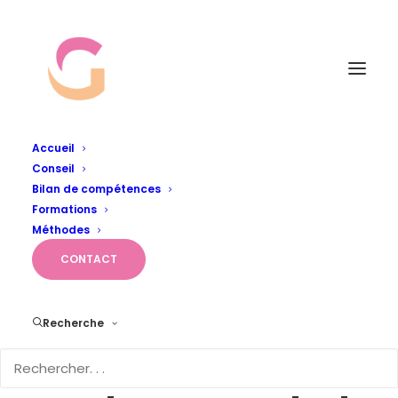
Accueil
Conseil
LeanOffice_GestConseil©jason-
Bilan de compétences
goodman-unsplash
Formations
Accueil
Méthodes
Méthodes
LeanOffice_GestConseil©jason-goodman-unsplash
CONTACT
Recherche
LeanOffice_GestConse