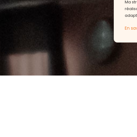
Ma str
réalis
adapté
En sav