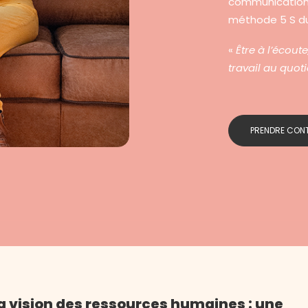
communication 
méthode 5 S du
«
Être à l’écoute
travail au quot
PRENDRE CON
a vision des ressources humaines : une