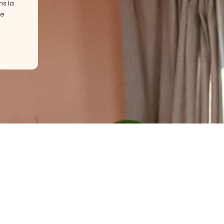
ns la
se