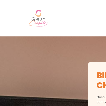
B
C
Gest C
compé