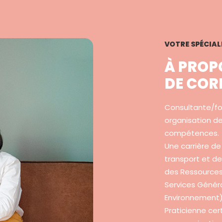
VOTRE SPÉCIAL
À PROP
DE COR
Consultante/fo
organisation de
compétences.
Une carrière de
transport et de
des Ressources
Services Généra
Environnement) 
Praticienne ce